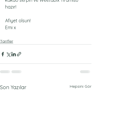
kakao serpin ve Weetabix Tiramisu 
hazır!
Afiyet olsun!
Emi x
Tarifler
Hepsini Gör
Son Yazılar