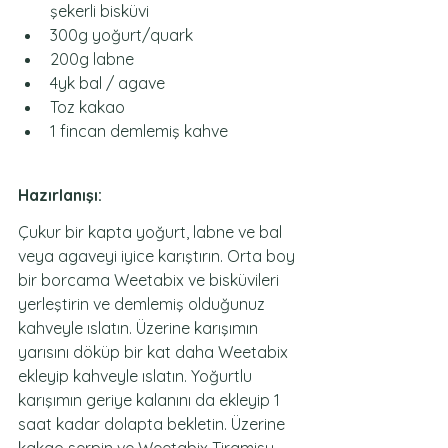
şekerli bisküvi
300g yoğurt/quark
200g labne
4yk bal / agave
Toz kakao
1 fincan demlemiş kahve
Hazırlanışı:
Çukur bir kapta yoğurt, labne ve bal 
veya agaveyi iyice karıştırın. Orta boy 
bir borcama Weetabix ve bisküvileri 
yerleştirin ve demlemiş olduğunuz 
kahveyle ıslatın. Üzerine karışımın 
yarısını döküp bir kat daha Weetabix 
ekleyip kahveyle ıslatın. Yoğurtlu 
karışımın geriye kalanını da ekleyip 1 
saat kadar dolapta bekletin. Üzerine 