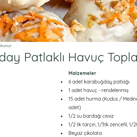
okunur
ay Patlaklı Havuç Topla
Malzemeler
6 adet karabuğday patlağı
1 adet havuç - rendelenmiş
15 adet hurma (Kudüs / Medine
adet)
1/2 su bardağı ceviz
1/2 tk tarçın, 1/3tk zencefil, 1/2
Beyaz çikolata