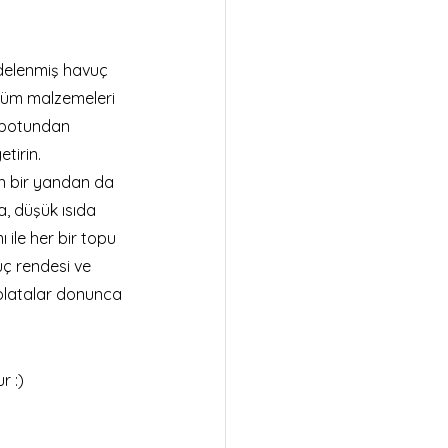
delenmiş havuç 
ç tüm malzemeleri 
obotundan 
etirin.
n bir yandan da 
, düşük ısıda 
 ile her bir topu 
ç rendesi ve 
kolatalar donunca 
r :)