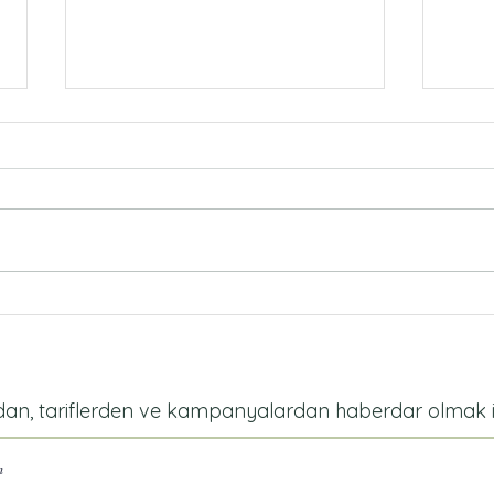
Elmalı Pratik Kek
Fırı
dan, tariflerden ve kampanyalardan haberdar olmak iç