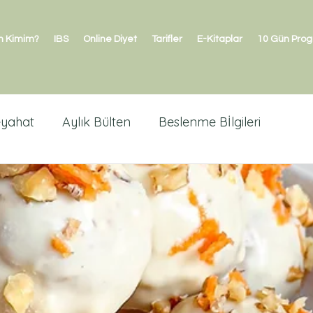
n Kimim?
IBS
Online Diyet
Tarifler
E-Kitaplar
10 Gün Pro
eyahat
Aylık Bülten
Beslenme Bİlgileri