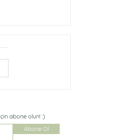
nlanmış Brownie Yulaf
in abone olun! :)
Abone Ol