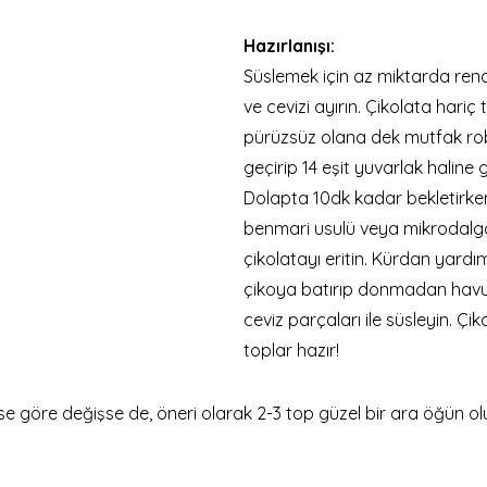
Hazırlanışı:
Süslemek için az miktarda ren
ve cevizi ayırın. Çikolata hari
pürüzsüz olana dek mutfak r
geçirip 14 eşit yuvarlak haline g
Dolapta 10dk kadar bekletirke
benmari usulü veya mikrodalga
çikolatayı eritin. Kürdan yardımı
çikoya batırıp donmadan havu
ceviz parçaları ile süsleyin. Çi
toplar hazır!
e göre değişse de, öneri olarak 2-3 top güzel bir ara öğün olu