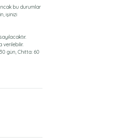
 ancak bu durumlar
 işinizi
ayılacaktır.
erilebilir.
 30 gün, Chitta: 60