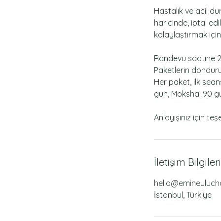
Hastalık ve acil d
haricinde, iptal ed
kolaylaştırmak içi
Randevu saatine 24
Paketlerin donduru
Her paket, ilk seans
gün, Moksha: 90 g
Anlayışınız için teş
İletişim Bilgileri
hello@emineuluc
İstanbul, Türkiye