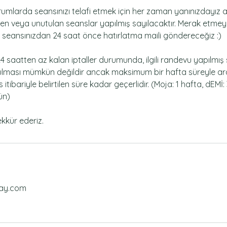
urumlarda seansınızı telafi etmek için her zaman yanınızdayız
ilen veya unutulan seanslar yapılmış sayılacaktır. Merak etmeyin,
n seansınızdan 24 saat önce hatırlatma maili göndereceğiz :)
 saatten az kalan iptaller durumunda, ilgili randevu yapılmış s
lması mümkün değildir ancak maksimum bir hafta süreyle ara v
 itibariyle belirtilen süre kadar geçerlidir. (Moja: 1 hafta, dEMİ:
ün)
ekkür ederiz.
hay.com