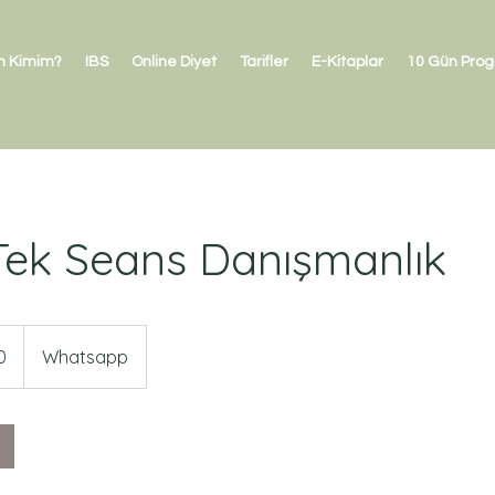
n Kimim?
IBS
Online Diyet
Tarifler
E-Kitaplar
10 Gün Pro
Tek Seans Danışmanlık
0
Whatsapp