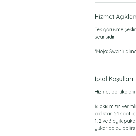
Hizmet Açıkla
Tek görüşme şeklin
seansıdır
*Moja: Swahili dili
İptal Koşulları
Hizmet politikalarım
İş akışımızın verim
aldıktan 24 saat i
1, 2 ve 3 aylık pa
yukarıda bulabilirsi