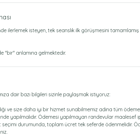
ması
de ilerlemek isteyen, tek seanslık ilk görüşmesini tamamlamış b
nde "bir" anlamına gelmektedir.
ıza dair bazı bilgileri sizinle paylaşmak istiyoruz:
liliği ve size daha iyi bir hizmet sunabilmemiz adına tüm ödemel
çinde yapılmalıdır. Ödemesi yapılmayan randevular maalesef ip
ket seçimi durumunda, toplam ücret tek seferde ödenmelidir. Öd
niz.