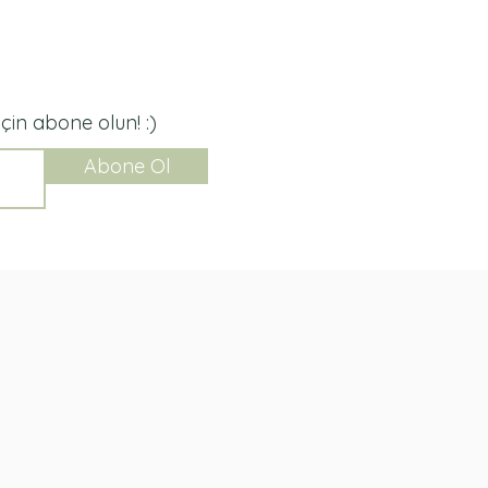
in abone olun! :)
Abone Ol